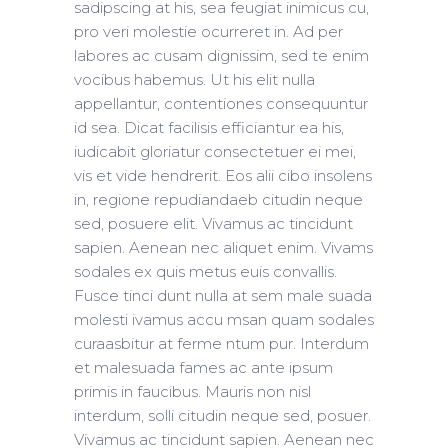
sadipscing at his, sea feugiat inimicus cu,
pro veri molestie ocurreret in. Ad per
labores ac cusam dignissim, sed te enim
vocibus habemus. Ut his elit nulla
appellantur, contentiones consequuntur
id sea. Dicat facilisis efficiantur ea his,
iudicabit gloriatur consectetuer ei mei,
vis et vide hendrerit. Eos alii cibo insolens
in, regione repudiandaeb citudin neque
sed, posuere elit. Vivamus ac tincidunt
sapien. Aenean nec aliquet enim. Vivams
sodales ex quis metus euis convallis.
Fusce tinci dunt nulla at sem male suada
molesti ivamus accu msan quam sodales
curaasbitur at ferme ntum pur. Interdum
et malesuada fames ac ante ipsum
primis in faucibus. Mauris non nisl
interdum, solli citudin neque sed, posuer.
Vivamus ac tincidunt sapien. Aenean nec