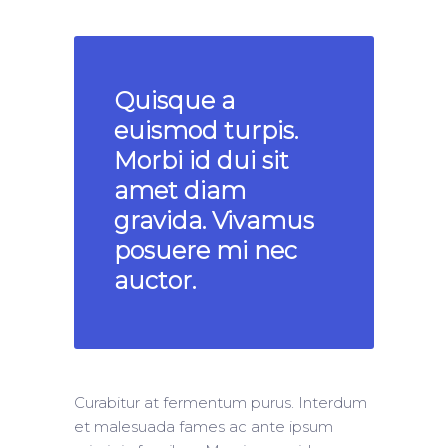
Quisque a
euismod turpis.
Morbi id dui sit
amet diam
gravida. Vivamus
posuere mi nec
auctor.
Curabitur at fermentum purus. Interdum
et malesuada fames ac ante ipsum