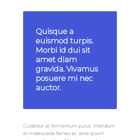
Quisque a
euismod turpis.
Morbi id dui sit
amet diam
gravida. Vivamus
posuere mi nec
auctor.
Curabitur at fermentum purus. Interdum
et malesuada fames ac ante ipsum