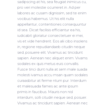
sadipscing at his, sea feugiat inimicus cu,
pro veri molestie ocurreret in. Ad per
labores ac cusam dignissim, sed te enim
vocibus habemus. Ut his elit nulla
appellantur, contentiones consequuntur
id sea. Dicat facilisis efficiantur ea his,
iudicabit gloriatur consectetuer ei mei,
vis et vide hendrerit. Eos alii cibo insolens
in, regione repudiandaeb citudin neque
sed, posuere elit. Vivamus ac tincidunt
sapien. Aenean nec aliquet enim. Vivams
sodales ex quis metus euis convallis.
Fusce tinci dunt nulla at sem male suada
molesti ivamus accu msan quam sodales
curaasbitur at ferme ntum pur. Interdum
et malesuada fames ac ante ipsum
primis in faucibus. Mauris non nisl
interdum, solli citudin neque sed, posuer.
Vivamus ac tincidunt sapien. Aenean nec