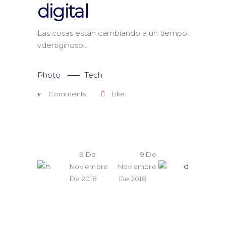
digital
Las cosas están cambiando a un tiempo
vdertiginoso…
Photo
Tech
Comments
Like
9 De
9 De
Noviembre
Noviembre
De 2018
De 2018