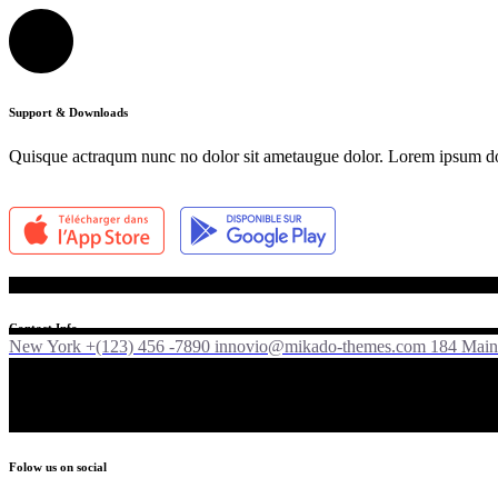
Support & Downloads
Quisque actraqum nunc no dolor sit ametaugue dolor. Lorem ipsum dolor
Contact Info
New York +(123) 456 -7890
innovio@mikado-themes.com
184 Main 
Folow us on social