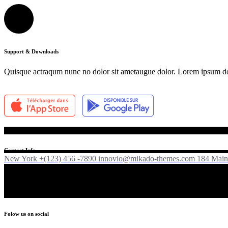
Support & Downloads
Quisque actraqum nunc no dolor sit ametaugue dolor. Lorem ipsum dolor
Contact Info
New York +(123) 456 -7890
innovio@mikado-themes.com
184 Main 
Folow us on social