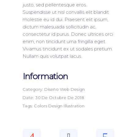
justo, sed pellentesque eros.
Suspendisse ut nisl convallis elit blandit
molestie eu id dui. Praesent elit ipsum,
dictum malesuada sollicitudin ac,
consectetur id purus. Donec ultrices orci
enim, non tincidunt urna fringilla eget.
Vivamus tincidunt ex ut sodales pretium.
Nullam quis volutpat lacus.
Information
Category:
Diseño
Web Design
Date:
30 De Octubre De 2018
Tags:
Colors
Design
Illustration