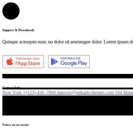
Support & Downloads
Quisque actraqum nunc no dolor sit ametaugue dolor. Lorem ipsum dolor
Contact Info
New York +(123) 456 -7890
innovio@mikado-themes.com
184 Main 
Folow us on social